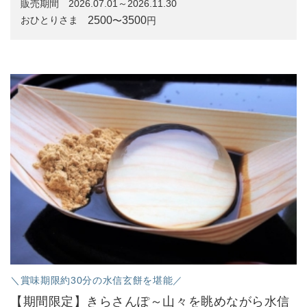
販売期間
2026.07.01～2026.11.30
2500
3500
おひとりさま
〜
円
＼賞味期限約30分の水信玄餅を堪能／
【期間限定】きらさんぽ～山々を眺めながら水信